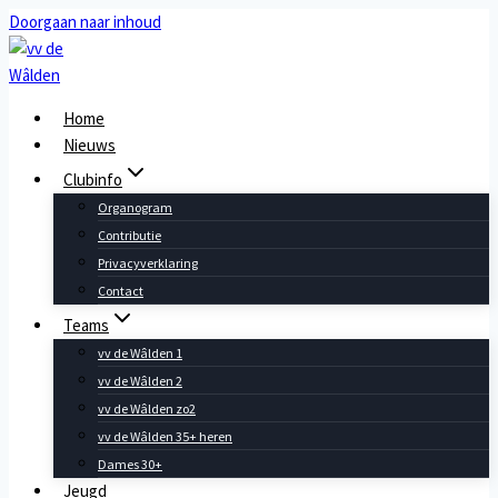
Doorgaan naar inhoud
Home
Nieuws
Clubinfo
Organogram
Contributie
Privacyverklaring
Contact
Teams
vv de Wâlden 1
vv de Wâlden 2
vv de Wâlden zo2
vv de Wâlden 35+ heren
Dames 30+
Jeugd